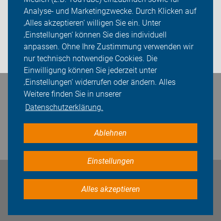
Analyse- und Marketingzwecke. Durch Klicken auf
Sei dabei
‚Alles akzeptieren‘ willigen Sie ein. Unter
Presse
‚Einstellungen‘ können Sie dies individuell
anpassen. Ohne Ihre Zustimmung verwenden wir
Login
nur technisch notwendige Cookies. Die
Einwilligung können Sie jederzeit unter
‚Einstellungen‘ widerrufen oder ändern. Alles
Weitere finden Sie in unserer
Bleiben Sie in Kontakt
Datenschutzerklärung.
Ablehnen
Einstellungen
Impressum
Datenschutz
Cookie-Einstellungen
Alles akzeptieren