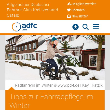
Mitglied werden
Allgemeiner Deutscher
Fahrrad-Club Kreisverband
Spenden
Ostalb
Newsletter
Radfahrerin im Winter © www.pd-f.de | Kay Tkatzik
Tipps zur Fahrradpflege im
Winter