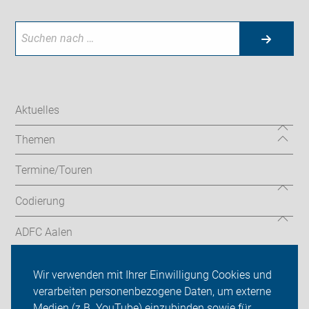
Aktuelles
Themen
Termine/Touren
Codierung
ADFC Aalen
ADFC Ostalb
Wir verwenden mit Ihrer Einwilligung Cookies und
verarbeiten personenbezogene Daten, um externe
ADFC Schwäbisch Gmünd
Medien (z.B. YouTube) einzubinden sowie für