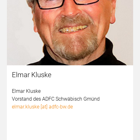
Elmar Kluske
Elmar Kluske
Vorstand des ADFC Schwäbisch Gmünd
elmar.kluske [at] adfc-bw.de