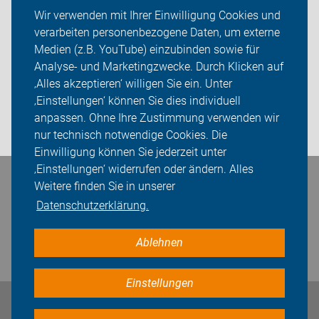
ADFC Ostalb
Wir verwenden mit Ihrer Einwilligung Cookies und
verarbeiten personenbezogene Daten, um externe
ADFC Schwäbisch Gmünd
Medien (z.B. YouTube) einzubinden sowie für
Analyse- und Marketingzwecke. Durch Klicken auf
Sei dabei
‚Alles akzeptieren‘ willigen Sie ein. Unter
Presse
‚Einstellungen‘ können Sie dies individuell
anpassen. Ohne Ihre Zustimmung verwenden wir
Login
nur technisch notwendige Cookies. Die
Einwilligung können Sie jederzeit unter
‚Einstellungen‘ widerrufen oder ändern. Alles
Weitere finden Sie in unserer
Bleiben Sie in Kontakt
Datenschutzerklärung.
Ablehnen
Einstellungen
Impressum
Datenschutz
Cookie-Einstellungen