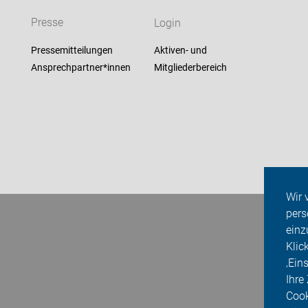
Presse
Login
Pressemitteilungen
Aktiven- und
Ansprechpartner*innen
Mitgliederbereich
Wir 
pers
einz
Klic
‚Ein
Ihre
Cook