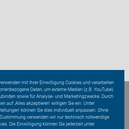
verwenden mit Ihrer Einwilligung Cookies und verarbeiten
onenbezogene Daten, um externe Medien (z.B. YouTube)
ubinden sowie für Analyse- und Marketingzwecke. Durch
ken auf ‚Alles akzeptieren‘ willigen Sie ein. Unter
stellungen‘ können Sie dies individuell anpassen. Ohne
 Zustimmung verwenden wir nur technisch notwendige
ies. Die Einwilligung können Sie jederzeit unter