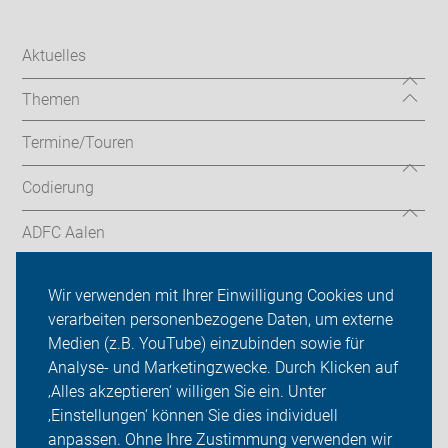
Aktuelles
Themen
Termine/Touren
Codierung
ADFC Aalen
ADFC Ostalb
Wir verwenden mit Ihrer Einwilligung Cookies und
verarbeiten personenbezogene Daten, um externe
ADFC Schwäbisch Gmünd
Medien (z.B. YouTube) einzubinden sowie für
Analyse- und Marketingzwecke. Durch Klicken auf
Sei dabei
‚Alles akzeptieren‘ willigen Sie ein. Unter
Presse
‚Einstellungen‘ können Sie dies individuell
anpassen. Ohne Ihre Zustimmung verwenden wir